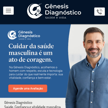
×
Home
Page
O
Lab
Parceiros
Exames
e
Procedimentos
Consultas
Médicas
Dúvidas
e
Orientações
Blog