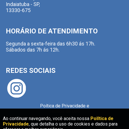
Indaiatuba - SP,
13330-675
HORÁRIO DE ATENDIMENTO
Segunda a sexta-feira das 6h30 ás 17h.
Sábados das 7h ás 12h.
REDES SOCIAIS
Poítica de Privacidade e
Termos de Uso
Ao continuar navegando, você aceita nossa
Ao continuar navegando, você aceita nossa
Política de
Política de
Privacidade
Privacidade
, que detalha o uso de cookies e dados para
, que detalha o uso de cookies e dados para