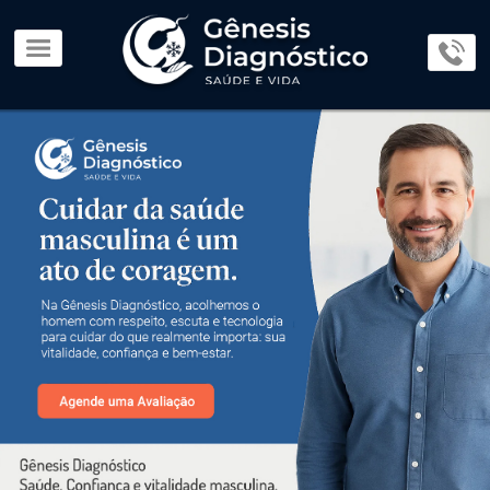
×
Home
Page
O
Lab
Parceiros
Exames
e
Procedimentos
Consultas
Médicas
Dúvidas
e
Orientações
Blog