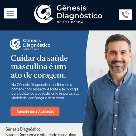
×
Home
Page
O
Lab
Parceiros
Exames
e
Procedimentos
Consultas
Médicas
Dúvidas
e
Orientações
Blog