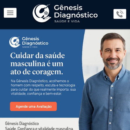
×
Home
Page
O
Lab
Parceiros
Exames
e
Procedimentos
Consultas
Médicas
Dúvidas
e
Orientações
Blog